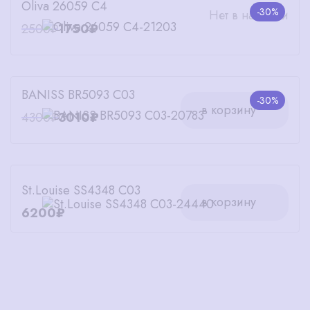
Oliva 26059 C4
-30%
Нет в наличии
2500₽
1750₽
BANISS BR5093 C03
-30%
в корзину
4300₽
3010₽
St.Louise SS4348 C03
в корзину
6200₽