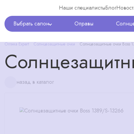
Наши специалисты
Блог
Новост
Выбрать салон
Оправы
Солнце
Оптика Expert
Солнцезащитные очки
Солнцезащитные очки Boss 
Солнцезащитны
назад в каталог