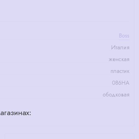
Boss
Италия
женская
пластик
086HA
ободковая
агазинах: