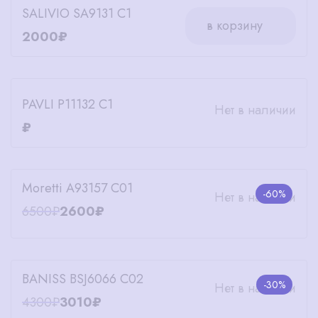
SALIVIO SA9131 C1
в корзину
2000₽
PAVLI P11132 C1
Нет в наличии
₽
Moretti A93157 C01
-60%
Нет в наличии
6500₽
2600₽
BANISS BSJ6066 C02
-30%
Нет в наличии
4300₽
3010₽