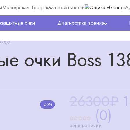
и
Мастерская
Программа лояльности
А
защитные очки
Диагностика зрения
1389/S
е очки Boss 13
26300₽
1
-50%
(0)
нет в наличии