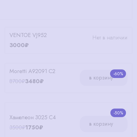
VENTOE VJ952
Нет в наличии
3000₽
Moretti A92091 C2
-60%
в корзину
8700₽
3480₽
-50%
Хамелеон 3025 С4
в корзину
3500₽
1750₽