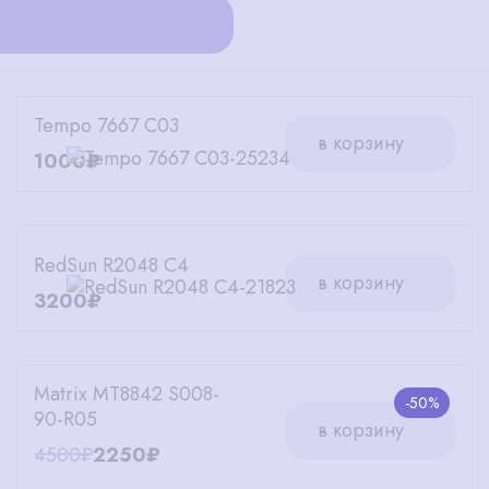
Tempo 7667 C03
в корзину
1000₽
RedSun R2048 C4
в корзину
3200₽
Matrix MT8842 S008-
-50%
90-R05
в корзину
4500₽
2250₽