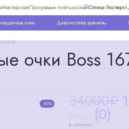
и
Мастерская
Программа лояльности
А
защитные очки
Диагностика зрения
1673/F/SK
е очки Boss 16
34000₽
-50%
(0)
в наличии