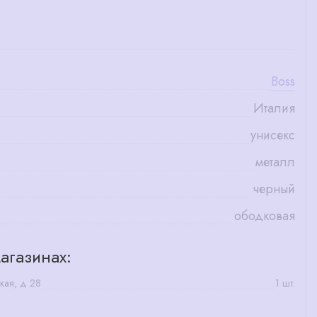
Boss
Италия
унисекс
металл
черный
ободковая
агазинах:
кая, д 28
1 шт.