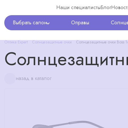
Наши специалисты
Блог
Новост
Выбрать салон
Оправы
Солнце
Оптика Expert
Солнцезащитные очки
Солнцезащитные очки Boss 
Солнцезащитны
назад в каталог