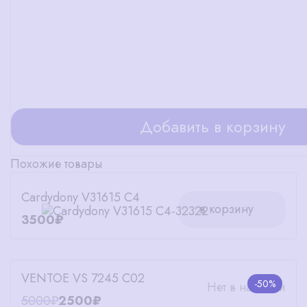
Добавить в корзину
Похожие товары
Cardydony V31615 C4
в корзину
3500₽
VENTOE VS 7245 C02
-50%
Нет в наличии
5000₽
2500₽