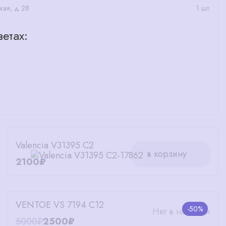
кая, д 28
1 шт.
етах:
Valencia V31395 C2
в корзину
2100₽
VENTOE VS 7194 C12
-50%
Нет в наличии
5000₽
2500₽