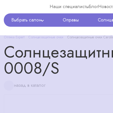
Наши специалисты
Блог
Новост
Выбрать салон
Оправы
Солнце
Оптика Expert
Солнцезащитные очки
Солнцезащитные очки Caroli
Солнцезащитны
0008/S
назад в каталог