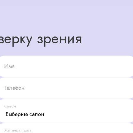
верку зрения
Имя
Телефон
Салон
Желаемая дата