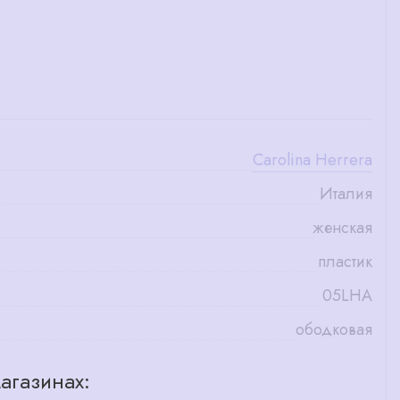
Carolina Herrera
Италия
женская
пластик
05LHA
ободковая
агазинах: