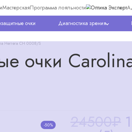
и
Мастерская
Программа лояльности
А
защитные очки
Диагностика зрения
na Herrera CH 0008/S
е очки Carolina
24500₽
-50%