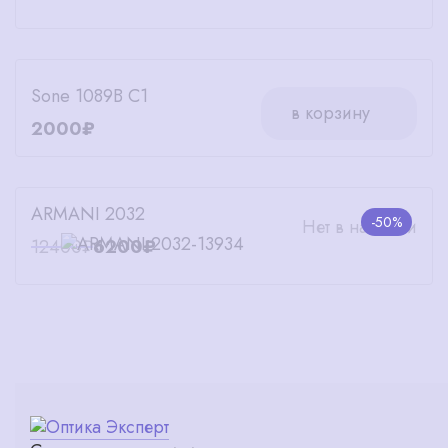
Sone 1089B C1
в корзину
2000₽
ARMANI 2032
-50%
Нет в наличии
12400₽
6200₽