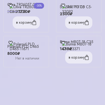
Oliva TR26057 C6
-30%
Slek P11110 C5
2500₽
1750₽
2500₽
в корзину
в корзину
Burma МВ07-18 С35
Polaroid PLD D465
1470₽
8000₽
в корзину
Нет в наличии