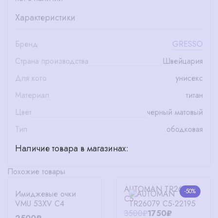
Характеристики
Бренд
GRESSO
Страна производства
Швейцария
Для кого
унисекс
Материал
титан
Цвет
черный матовый
Тип
ободковая
Наличие товара в магазинах:
Похожие товары
AUTOMAN TR26079
-50%
Имиджевые очки
C5
VMU 53XV C4
3500₽
1750₽