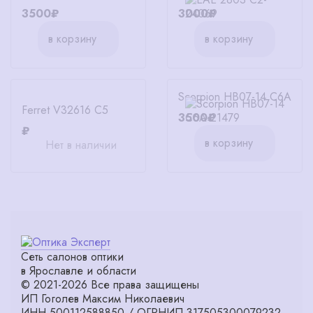
3500₽
3000₽
в корзину
в корзину
Scorpion HB07-14 C6A
Ferret V32616 C5
3500₽
₽
в корзину
Нет в наличии
Сеть салонов оптики
в Ярославле и области
© 2021-2026 Все права защищены
ИП Гоголев Максим Николаевич
ИНН 500112588850 / ОГРНИП 317505300079232