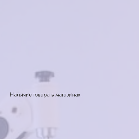
Характеристики
Бренд
GRESSO
Страна производства
Швейцария
Для кого
мужская
Материал
титан
Цвет
черный матовый
Тип
ободковая
Наличие товара в магазинах:
Похожие товары
Merel MR6474 C01
EMPORIO ARMANI
OLD1160M
4100₽
Нет в наличии
₽