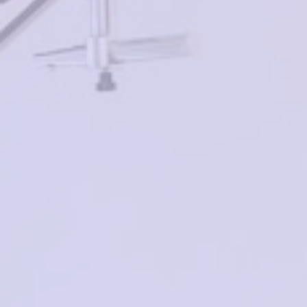
Нет в наличии
Berg B-6237 C1
Moretti MS8432 C3
7000₽
₽
Нет в наличии
в корзину
Jaguar 33119-6100
RedSun 7285 C4
26200₽
2700₽
в корзину
в корзину
BANISS BR6039 C03
Moretti A82430 C2
-30%
4300₽
3010₽
4200₽