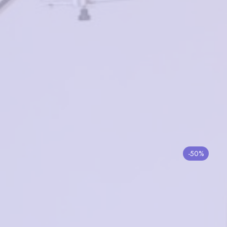
Penguin Baby PB62203
C12
в корзину
4000₽
Имиджевые 2D340 C6
-50%
в корзину
4500₽
2250₽
VENTOE VD3147 C01