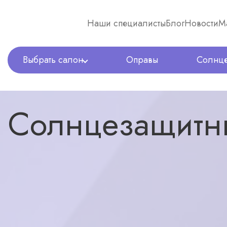
Наши специалисты
Блог
Новости
М
Выбрать салон
Оправы
Солнце
Оптика Expert
Солнцезащитные очки
Солнцезащитные очки Ana 
Солнцезащитн
назад в каталог