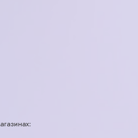
Ana Hickmann
Бразилия
женская
пластик
черный
ободковая
агазинах:
кая, д 28
1 шт.