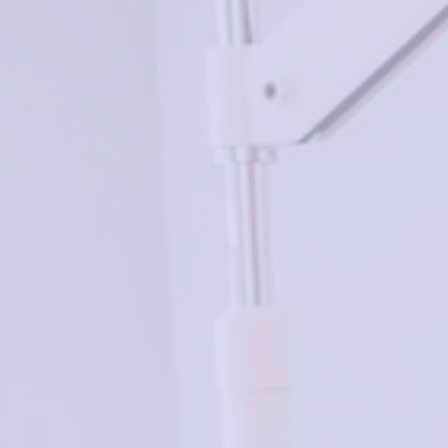
Добавить в корзину
Похожие товары
MIU MIU 2466
Нет в наличии
₽
AERO A-1038 C3
в корзину
3350₽
WINNER EYEWEAR
W118 C10