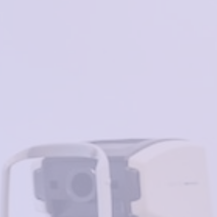
Tempo 8265 C03
Нет в наличии
₽
SWING Tr306 C P104
в корзину
2800₽
Tempo 2528 C02