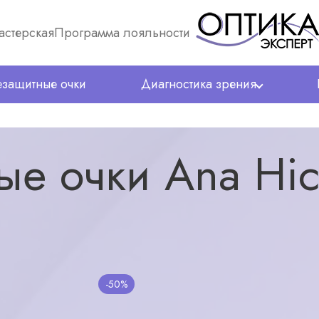
астерская
Программа лояльности
защитные очки
Диагностика зрения
Hickmann AH9299
ые очки Ana Hi
18600₽
9
-50%
(0)