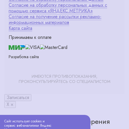
Согласие на обработку персональных данных с
помощью сервиса «ЯНДЕКС.МЕТРИКА»
Согласие на получение рассылки рекламно-
информационных материалов
Карта сайта
Принимаем к оплате
Разработка сайта
ИМЕЮТСЯ ПРОТИВОПОКАЗАНИЯ,
ПРОКОНСУЛЬТИРУЙТЕСЬ СО СПЕЦИАЛИСТОМ
Записаться
X ×
Запишитесь на проверку зрения
Сайт использует cookies и
сервис веб-аналитики Яндекс