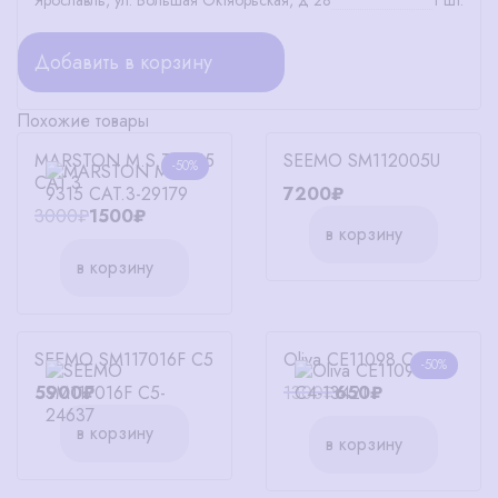
Ярославль, ул. Большая Октябрьская, д 28
1 шт.
Добавить в корзину
Похожие товары
MARSTON M.S.T 9315
SEEMO SM112005U
-50%
CAT.3
7200₽
3000₽
1500₽
в корзину
в корзину
SEEMO SM117016F C5
Oliva СЕ11098 С4
-50%
5900₽
1300₽
650₽
в корзину
в корзину