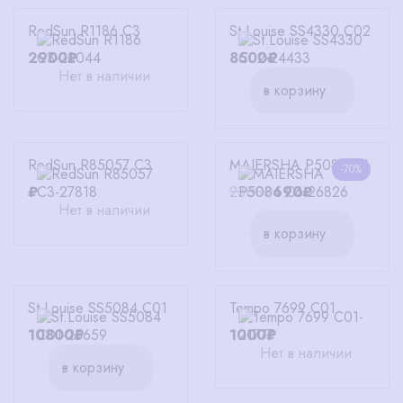
RedSun R1186 C3
St.Louise SS4330 C02
2900₽
8500₽
Нет в наличии
в корзину
RedSun R85057 C3
MAIERSHA P5084 C6
-70%
₽
2300₽
690₽
Нет в наличии
в корзину
St.Louise SS5084 C01
Tempo 7699 C01
10800₽
1000₽
Нет в наличии
в корзину