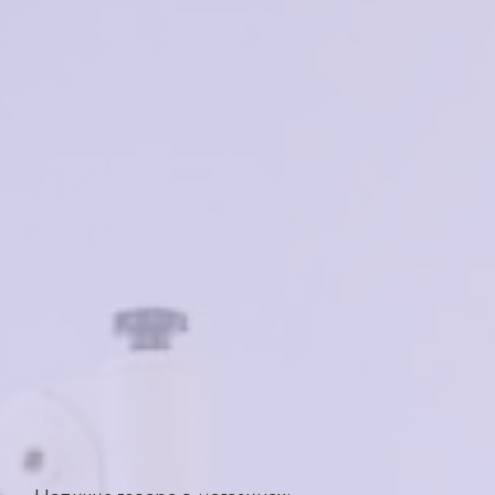
25000
₽
в наличии
Характеристики
Бренд
GRESSO
Страна производства
Швейцария
Для кого
мужская
Материал
титан
Цвет
коричневый
Тип
ободковая