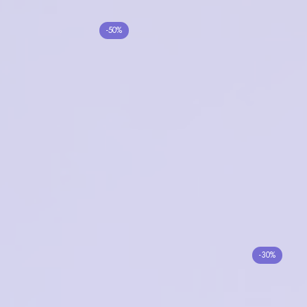
RAY-BAN RB3025
-50%
C02/32
VENTOE VD2056 C01
21200₽
10600₽
6300₽
в корзину
в корзину
Cruise V42509 c4
Elegance EL-216 C1
2000₽
5400₽
в корзину
в корзину
Oliva TR26074 C4
-30%
Tempo 3067B C01
2500₽
1750₽
2000₽
в корзину
в корзину