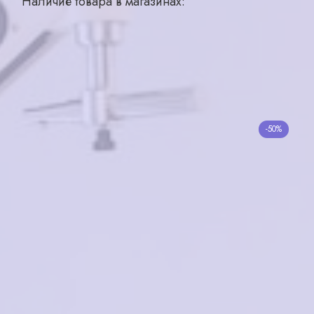
Наличие товара в магазинах:
Углич, Рыбинское шоссе д. 3
1 шт.
Добавить в корзину
Похожие товары
GUESS 00010
-50%
Prada PR25ZS
12200₽
6100₽
₽
в корзину
Нет в наличии
Ferret V32634 C4
POMILED TR3310 C1
3500₽
6000₽
в корзину
в корзину