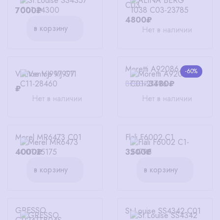
C03
7000₽
4800₽
в корзину
Нет в наличии
Moretti A92086 C01
-60%
Ventoe VJ997 C11
8700₽
3480₽
₽
Нет в наличии
Нет в наличии
Merel MR6473 C01
Flali F6002 C1
4000₽
3500₽
в корзину
в корзину
GRESSO
St.Louise SS4342 C01