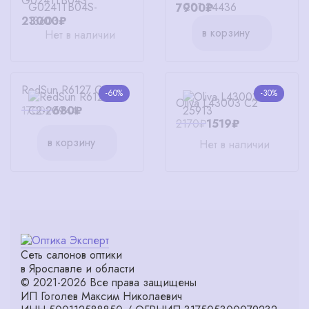
G0241TB04S
7900₽
23000₽
в корзину
Нет в наличии
RedSun R6127 C2
-60%
-30%
Oliva L43003 C2
1700₽
680₽
2170₽
1519₽
в корзину
Нет в наличии
Сеть салонов оптики
в Ярославле и области
© 2021-2026 Все права защищены
ИП Гоголев Максим Николаевич