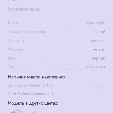
Характеристики
Бренд
polar eagle
Страна производства
Китай
Для кого
мужская
Материал
металл
Цвет
черный
Тип
ободковая
Наличие товара в магазинах:
Данилов, ул. Ленина, д 35А
1 шт.
Углич, Рыбинское шоссе д. 3
1 шт.
Модель в других цветах: