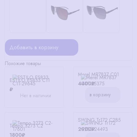
Добавить в корзину
Похожие товары
Merel MR7837 C01
ESTILO ES833 C11
4400₽
₽
в корзину
Нет в наличии
SWING Tr172 C285
Tempo 3273 C2
2900₽
1800₽