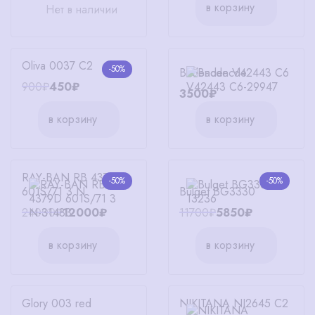
в корзину
Нет в наличии
Oliva 0037 C2
-50%
Badencde V42443 C6
900₽
450₽
3500₽
в корзину
в корзину
RAY-BAN RB 4379D
-50%
-50%
601S/71 3 N
Bulget BG3330
24000₽
12000₽
11700₽
5850₽
в корзину
в корзину
Glory 003 red
NIKITANA NI2645 C2