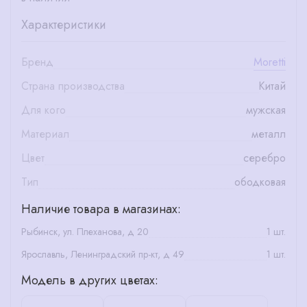
Характеристики
Бренд
Moretti
Страна производства
Китай
Для кого
мужская
Материал
металл
Цвет
серебро
Тип
ободковая
Наличие товара в магазинах:
Рыбинск, ул. Плеханова, д 20
1 шт.
Ярославль, Ленинградский пр-кт, д 49
1 шт.
Модель в других цветах: