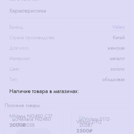
Характеристики
Бренд
Velars
Страна производства
Китай
Для кого
женская
Материал
металл
Цвет
золото
Тип
ободковая
Наличие товара в магазинах:
Похожие товары
Nikitana NI2480 C17
Victory 0112
2000₽
2500₽