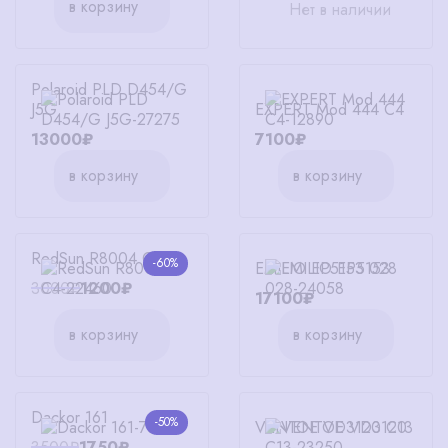
в корзину
Нет в наличии
Polaroid PLD D454/G
J5G
EXPERT Mod 444 C4
13000₽
7100₽
в корзину
в корзину
RedSun R8004 C4
-60%
EMILIO EP5153 028
3000₽
1200₽
17100₽
в корзину
в корзину
Dackor 161
-50%
VENTOE VD3120 C13
3500₽
1750₽