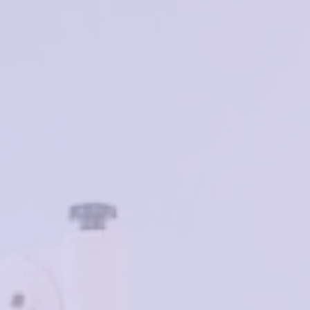
3500₽
1750
₽
в наличии
Характеристики
Бренд
MARSTON
Страна производства
Китай
Для кого
женская
Материал
металл
Цвет
коричневый
Тип
ободковая