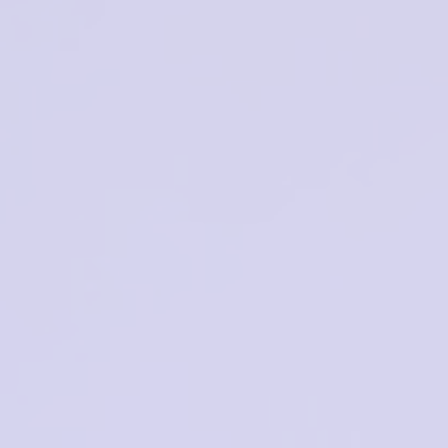
в корзину
в корзину
RedSun R1181 C2
Cardydony V31532 C2
2300₽
5000₽
в корзину
в корзину
Neolook glamour N-
St.Louise SR1420 C02
2161T C002
4850₽
11100₽
в корзину
в корзину
VENTOE VP1592 C01
buby B536 C1
7500₽
2000₽