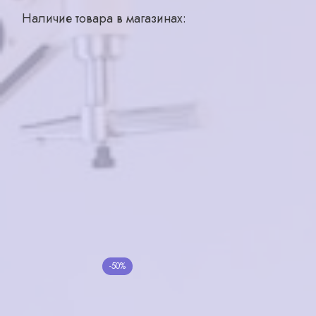
Наличие товара в магазинах:
Ярославль, ул. Большая Октябрьская, д 28
1 шт.
Добавить в корзину
Похожие товары
ALINA BERG AB-8212
EXPERT mod.255 col.6
C3
6300₽
6400₽
в корзину
в корзину
Хамелеон A1638 C5
-50%
Silhouette SL555
5000₽
2500₽
26000₽