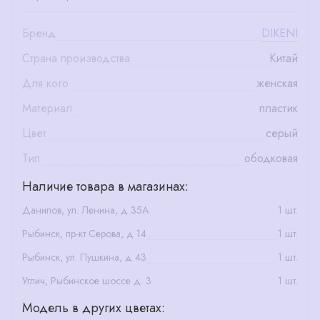
Бренд
DIKENI
Страна производства
Китай
Для кого
женская
Материал
пластик
Цвет
серый
Тип
ободковая
Наличие товара в магазинах:
Данилов, ул. Ленина, д 35А
1 шт.
Рыбинск, пр-кт Серова, д 14
1 шт.
Рыбинск, ул. Пушкина, д 43
1 шт.
Углич, Рыбинское шоссе д. 3
1 шт.
Модель в других цветах: