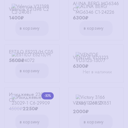
ALINA BERG MG6346
Valencia V31398 C2
C1
1400₽
6300₽
в корзину
в корзину
ESTILO ES213/H C05
VENTOE VD3123
5600₽
6300₽
в корзину
Нет в наличии
Имиджевые 23029-1
-50%
C6
Victory 3166 ZX851
4500₽
2250₽
2000₽
в корзину
в корзину