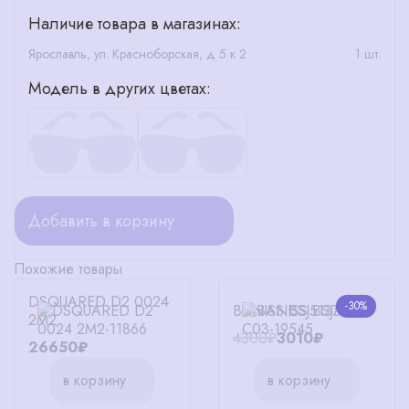
Наличие товара в магазинах:
Ярославль, ул. Красноборская, д 5 к 2
1 шт.
Модель в других цветах:
Добавить в корзину
Похожие товары
DSQUARED D2 0024
-30%
BANISS BSJ5137 C03
2M2
4300₽
3010₽
26650₽
в корзину
в корзину