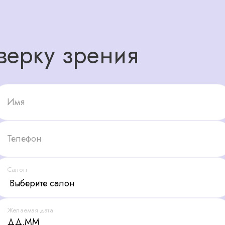
верку зрения
Имя
Телефон
Салон
Желаемая дата