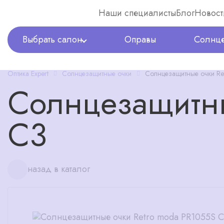
Наши специалисты
Блог
Новост
Выбрать салон
Оправы
Солнце
Оптика Expert
Солнцезащитные очки
Солнцезащитные очки Re
Солнцезащитны
C3
назад в каталог