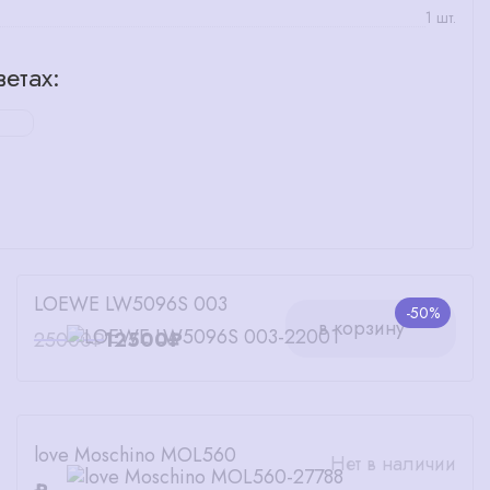
1 шт.
етах:
LOEWE LW5096S 003
-50%
в корзину
25000₽
12500₽
love Moschino MOL560
Нет в наличии