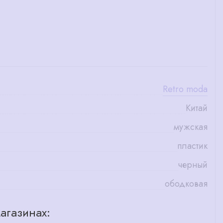
Retro moda
Китай
мужская
пластик
черный
ободковая
агазинах: