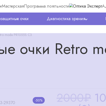
и
Мастерская
Программа лояльности
А
защитные очки
Диагностика зрения
tro moda PR1055S C3
е очки Retro 
2000₽
1
-50%