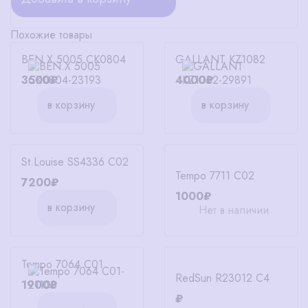
Похожие товары
BEN.X 5005 CK0804
GALLANT KZ1082
3500₽
4000₽
в корзину
в корзину
St.Louise SS4336 C02
Tempo 7711 С02
7200₽
1000₽
в корзину
Нет в наличии
Tempo 7064 C01
RedSun R23012 C4
1900₽
₽