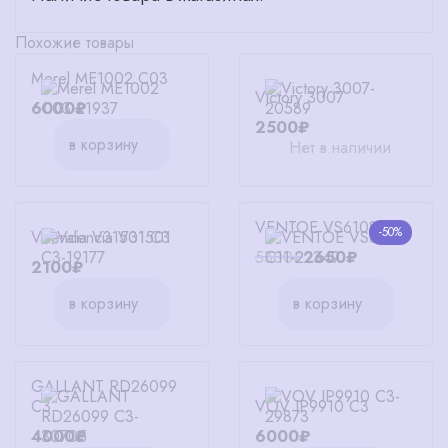
Похожие товары
Merel ME1002 C03
Victory 3007
6000₽
2500₽
в корзину
Нет в наличии
VENTOE VS6108 C11
-50%
Valencia V31501 C3
5300₽
2650₽
2100₽
в корзину
в корзину
GALLANT RD26099
C3
VOV IP9910 C3
4000₽
6000₽