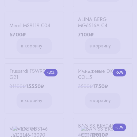
ALINA BERG
Merel MS9119 C04
MG6516A C4
5700₽
7100₽
в корзину
в корзину
Trussardi TSW9012
Имиджевые DK6621
-50%
-50%
G21
COL.5
31100₽
15550₽
3500₽
1750₽
в корзину
в корзину
BANISS BR6046 C01
-30%
VENTOE VD3146
4300₽
3010₽