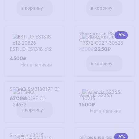
в корзину
в корзину
Имиджевые P372
-50%
C02P
ESTILO ES1318 c12
4500₽
2250₽
4500₽
в корзину
Нет в наличии
SEEMO SM218019F C1
Valencia 32365
6700₽
1500₽
в корзину
Нет в наличии
Scorpion 63015
-30%
BANISS BRJ2110 C02