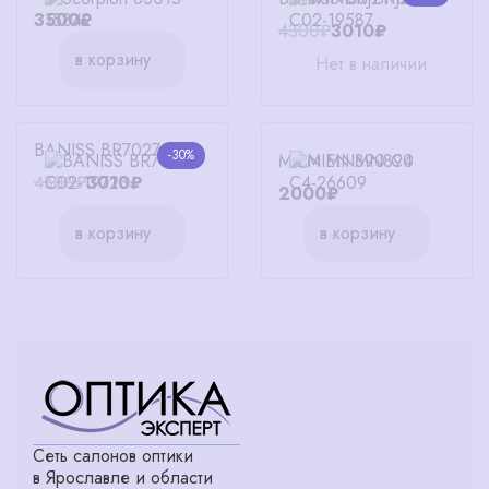
3500₽
4300₽
3010₽
в корзину
Нет в наличии
BANISS BR7027 C02
-30%
MIEN MN890 C4
4300₽
3010₽
2000₽
в корзину
в корзину
Сеть салонов оптики
в Ярославле и области