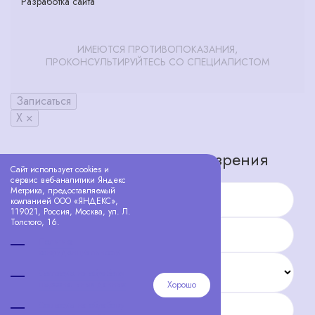
Разработка сайта
ИМЕЮТСЯ ПРОТИВОПОКАЗАНИЯ,
ПРОКОНСУЛЬТИРУЙТЕСЬ СО СПЕЦИАЛИСТОМ
Записаться
X ×
Запишитесь на проверку зрения
Сайт использует cookies и
сервис веб-аналитики Яндекс
Метрика, предоставляемый
Имя
компанией ООО «ЯНДЕКС»,
119021, Россия, Москва, ул. Л.
Толстого, 16.
Телефон
Политика
конфиденциальности
Салон
Согласие на обработку
персональных данных
Хорошо
Согласие на обработку
Желаемая дата