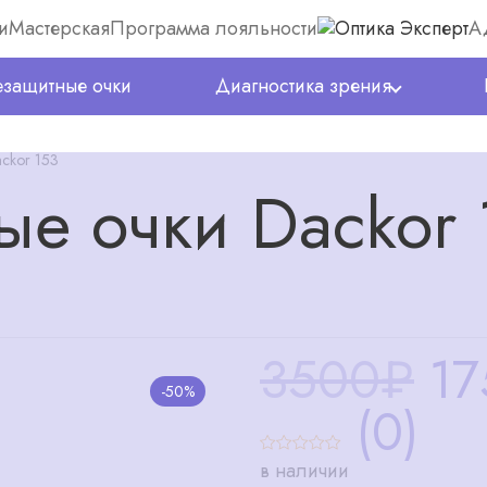
и
Мастерская
Программа лояльности
А
защитные очки
Диагностика зрения
ckor 153
е очки Dackor 
3500₽
17
-50%
(0)
в наличии