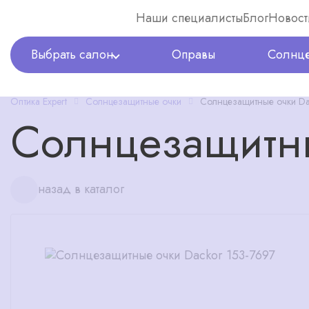
Наши специалисты
Блог
Новост
Выбрать салон
Оправы
Солнце
Оптика Expert
Солнцезащитные очки
Солнцезащитные очки Da
Солнцезащитны
назад в каталог