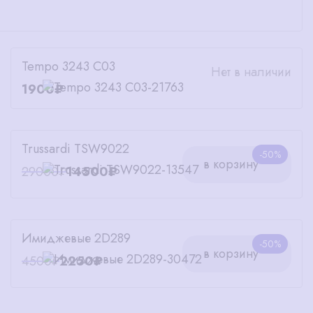
Tempo 3243 C03
Нет в наличии
1900₽
Trussardi TSW9022
-50%
в корзину
29000₽
14500₽
Имиджевые 2D289
-50%
в корзину
4500₽
2250₽