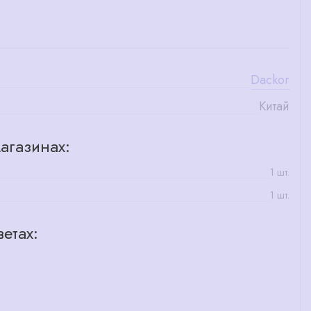
Dackor
Китай
агазинах:
1 шт.
1 шт.
етах: