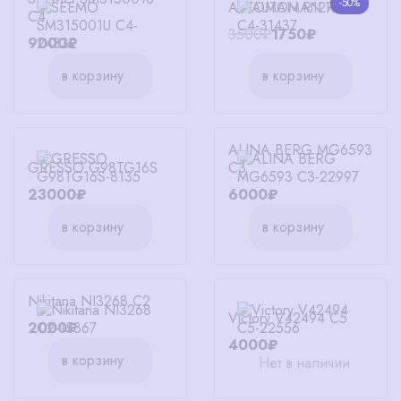
-50%
AUTOMAN R1276 C4
C4
3500₽
1750₽
9000₽
в корзину
в корзину
ALINA BERG MG6593
GRESSO G98TG16S
C3
23000₽
6000₽
в корзину
в корзину
Nikitana NI3268 C2
Victory V42494 C5
2000₽
4000₽
в корзину
Нет в наличии