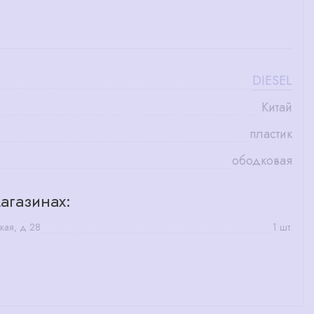
DIESEL
Китай
пластик
ободковая
агазинах:
кая, д 28
1 шт.