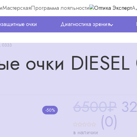
и
Мастерская
Программа лояльности
А
защитные очки
Диагностика зрения
L 0333
е очки DIESEL
6500₽
3
-50%
(0)
в наличии