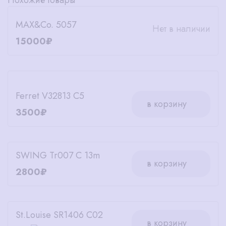
MAX&Co. 5057
Нет в наличии
15000₽
Ferret V32813 C5
в корзину
3500₽
SWING Tr007 C 13m
в корзину
2800₽
St.Louise SR1406 C02
в корзину