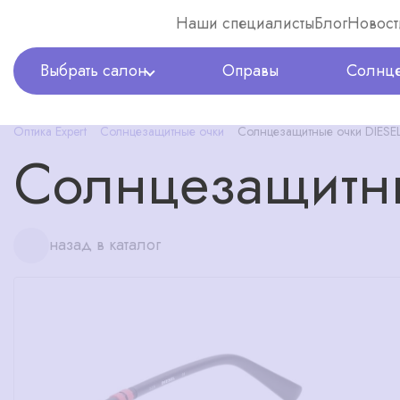
Наши специалисты
Блог
Новост
Выбрать салон
Оправы
Солнце
Оптика Expert
Солнцезащитные очки
Солнцезащитные очки DIESE
Солнцезащитны
назад в каталог