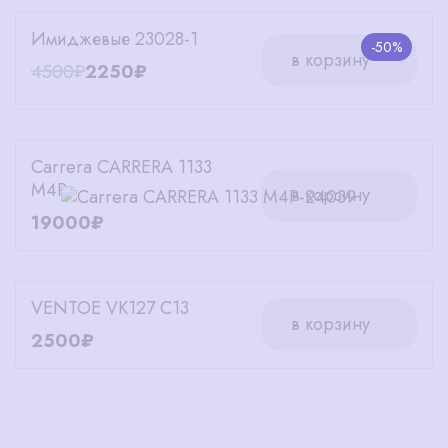
Имиджевые 23028-1
-50%
в корзину
4500₽
2250₽
Carrera CARRERA 1133
M4P
в корзину
19000₽
VENTOE VK127 C13
в корзину
2500₽