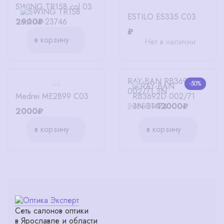
SWING TR158 col.03
ESTILO ES335 C03
2900₽
₽
в корзину
Нет в наличии
RAY-BAN RB3692D
-50%
002/71 3N
Medrei ME2899 C03
24000₽
12000₽
2000₽
в корзину
в корзину
Сеть салонов оптики
в Ярославле и области