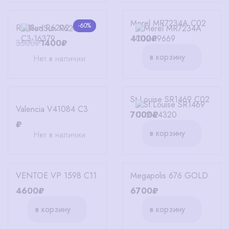
Merel MR7234A C02
-60%
RedSun R6202 C3
4100₽
3500₽
1400₽
в корзину
Нет в наличии
St.Louise SR1469 C02
Valencia V41084 C3
7000₽
₽
в корзину
Нет в наличии
VENTOE VP 1598 C11
Megapolis 676 GOLD
4600₽
6700₽
в корзину
в корзину