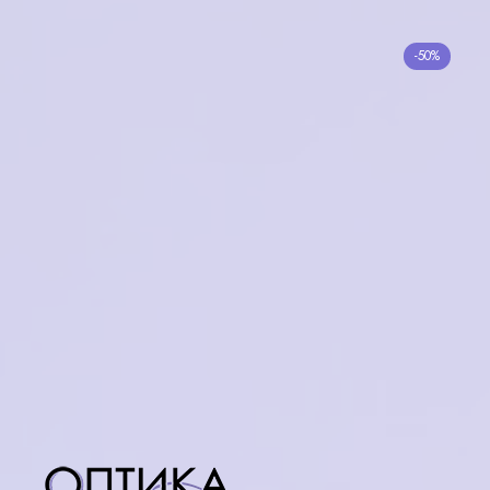
Имиджевые 9002 C5
-50%
adyd 1057
3500₽
1750₽
₽
в корзину
Нет в наличии
SEEMO SM217037F
C9
Glory 656 Brown
5900₽
3300₽
в корзину
Нет в наличии