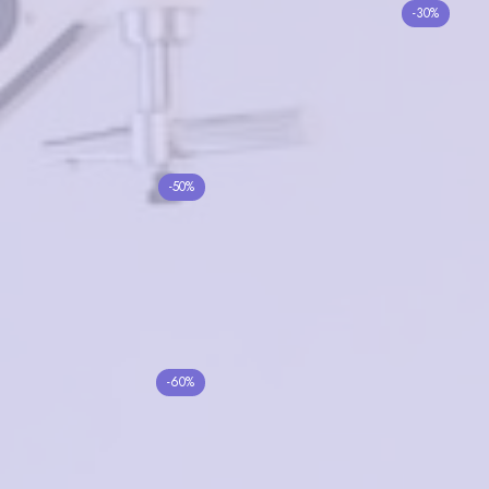
BANISS BSJ5125 C01
-30%
Feali F6009 C4
4300₽
3010₽
3000₽
в корзину
в корзину
Имиджевые AV2507
-50%
C2
EXPERT mod.201 C8
4500₽
2250₽
6200₽
в корзину
в корзину
St.Louise SR1415 C01
-60%
Moretti A93208 c3
4550₽
7000₽
2800₽
в корзину
Нет в наличии