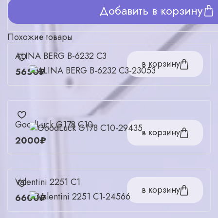
Добавить в корзину
Похожие товары
ALINA BERG В-6232 С3
в корзину
5650₽
GoodLuck G178 C10
в корзину
2000₽
Valentini 2251 C1
в корзину
6600₽