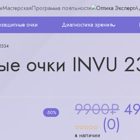
и
Мастерская
Программа лояльности
А
защитные очки
Диагностика зрения
2334
ые очки INVU 2
9900₽
4
-50%
(0)
в наличии