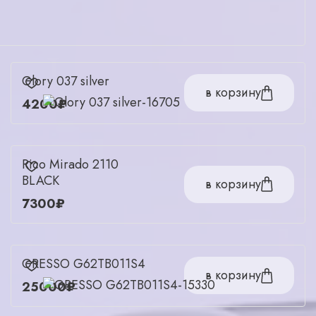
Glory 037 silver
в корзину
4200₽
Rico Mirado 2110
BLACK
в корзину
7300₽
GRESSO G62TB011S4
в корзину
25000₽