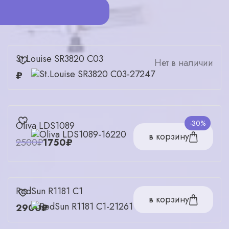
St.Louise SR3820 C03
Нет в наличии
₽
-30%
Oliva LDS1089
в корзину
2500₽
1750₽
RedSun R1181 C1
в корзину
2900₽