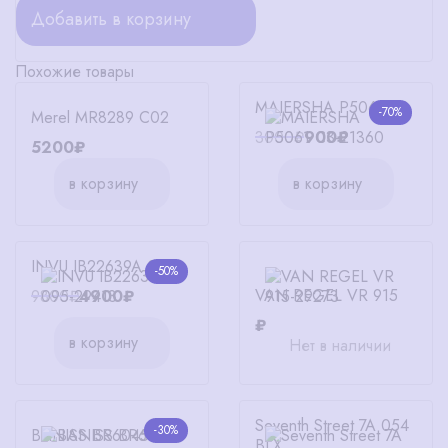
Добавить в корзину
Похожие товары
MAIERSHA P5061 C3
-70%
Merel MR8289 C02
3000₽
900₽
5200₽
в корзину
в корзину
INVU IB22639A 095
-50%
VAN REGEL VR 915
9800₽
4900₽
₽
в корзину
Нет в наличии
Seventh Street 7A 054
-30%
BANISS BR6045 C01
BLX