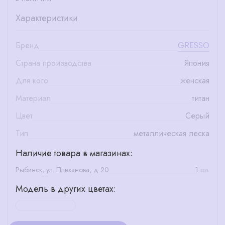
Характеристики
Бренд
GRESSO
Страна производства
Япония
Для кого
женская
Материал
титан
Цвет
Серый
Тип
металлическая леска
Наличие товара в магазинах:
Рыбинск, ул. Плеханова, д 20
1 шт.
Модель в других цветах: