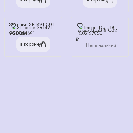
St.Louise SR1491 C01
Tempo TC5018 C02
9200₽
₽
в корзину
Нет в наличии