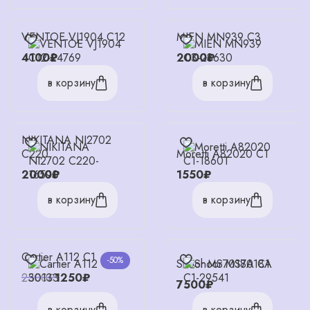
VENTOE VJ1904 C12
MIEN MN939 C3
4100₽
2000₽
в корзину
в корзину
NIKITANA NI2702
C220
Moretti A82020 C1
2000₽
1550₽
в корзину
в корзину
Cartier A112 C1
-50%
Shoor MS7018A C1
2500₽
1250₽
7500₽
в корзину
в корзину