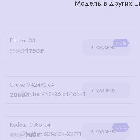
Модель в других цв
Dackor 03
-50%
в корзину
3500₽
1750₽
Cruise V42486 c4
в корзину
2000₽
RedSun 6086 С4
-60%
в корзину
1800₽
720₽