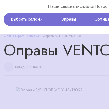
Наши специалисты
Блог
Новост
Выбрать салон
Оправы
Солнце
Оптика Expert
Оправы
Оправы VENTOE VD3148
Оправы VENT
назад в каталог