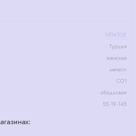
VENTOE
Турция
женская
металл
СО1
ободковая
55-19-145
агазинах: