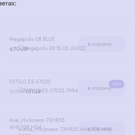
етах:
Megapolis 08 BLUE
в корзину
6700₽
ESTILO ES-S7033
-50%
в корзину
2620₽
1310₽
Ana_Hickmann 73HR55
AH6508 H04
в корзину