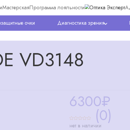
и
Мастерская
Программа лояльности
А
защитные очки
Диагностика зрения
OE VD3148
6300
₽
(0)
нет в наличии