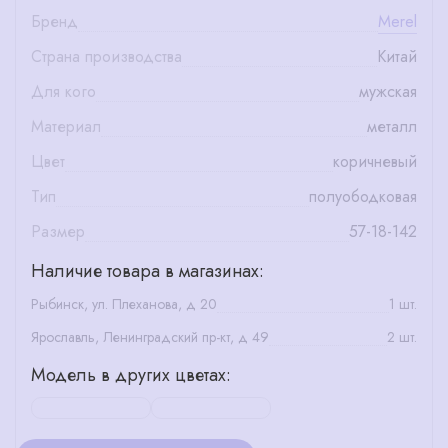
Бренд
Merel
Страна производства
Китай
Для кого
мужская
Материал
металл
Цвет
коричневый
Тип
полуободковая
Размер
57-18-142
Наличие товара в магазинах:
Рыбинск, ул. Плеханова, д 20
1 шт.
Ярославль, Ленинградский пр-кт, д 49
2 шт.
Модель в других цветах: