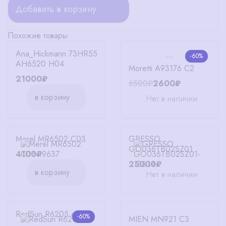
Добавить в корзину
Похожие товары
Ana_Hickmann 73HR55
-60%
AH6520 H04
Moretti A93176 C2
21000₽
6500₽
2600₽
в корзину
Нет в наличии
GRESSO
Merel MR6502 C03
GO036TB02SZ01
4100₽
25000₽
в корзину
Нет в наличии
RedSun R6205 c4
-60%
MIEN MN921 C3