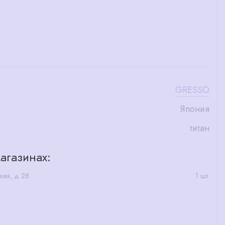
GRESSO
Япония
титан
агазинах:
кая, д 28
1 шт.