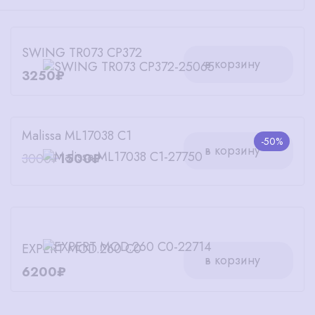
SWING TR073 CP372
в корзину
3250₽
Malissa ML17038 C1
-50%
в корзину
3000₽
1500₽
EXPERT MOD.260 C0
в корзину
6200₽