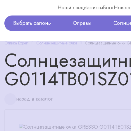
Наши специалисты
Блог
Новост
Выбрать салон
Оправы
Солнце
Оптика Expert
Солнцезащитные очки
Солнцезащитные очки 
Солнцезащитн
G0114TB01SZ0
назад в каталог