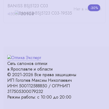
BANISS BSJ5123 C03
-30%
Нет в наличии
4300₽
3010₽
Сеть салонов оптики
в Ярославле и области
© 2021-2026 Все права защищены
ИП Гоголев Максим Николаевич
ИНН 500112588850 / ОГРНИП
317505300079232
Режим работы: с 10:00 до 20:00