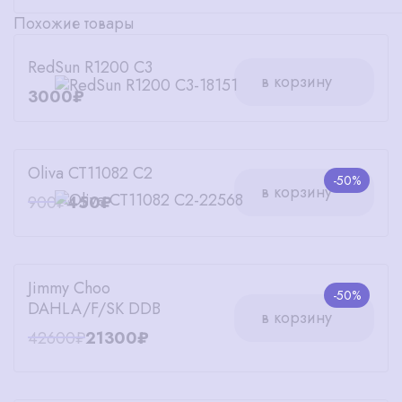
Похожие товары
RedSun R1200 C3
в корзину
3000₽
Oliva CT11082 C2
-50%
в корзину
900₽
450₽
Jimmy Choo
-50%
DAHLA/F/SK DDB
в корзину
42600₽
21300₽