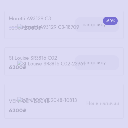
Moretti A93129 C3
-60%
в корзину
5200₽
2080₽
St.Louise SR3816 C02
в корзину
6300₽
VENTOE VD2048
Нет в наличии
6300₽