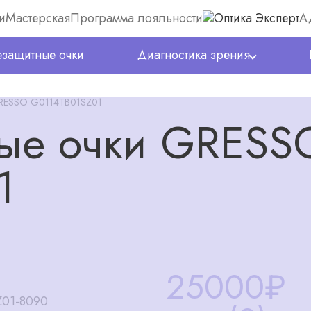
и
Мастерская
Программа лояльности
А
защитные очки
Диагностика зрения
GRESSO G0114TB01SZ01
ые очки GRESS
1
25000
₽