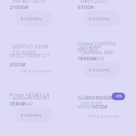
21000₽
6700₽
в корзину
в корзину
Carrera CARRERA
8881 807
ESTILO ES398 C11
19000₽
5000₽
в корзину
Нет в наличии
Moretti A82481 C4
-30%
BANISS BS8045 C01
3700₽
4300₽
3010₽
в корзину
Нет в наличии