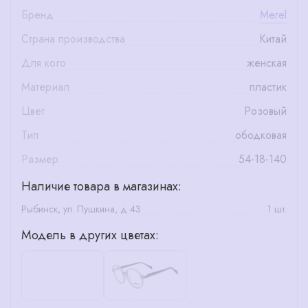
Бренд
Merel
Страна производства
Китай
Для кого
женская
Материал
пластик
Цвет
Розовый
Тип
ободковая
Размер
54-18-140
Наличие товара в магазинах:
Рыбинск, ул. Пушкина, д 43
1 шт.
Модель в других цветах: