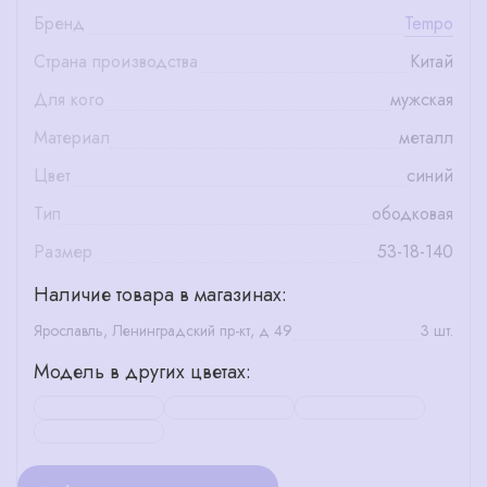
Бренд
Tempo
Страна производства
Китай
Для кого
мужская
Материал
металл
Цвет
синий
Тип
ободковая
Размер
53-18-140
Наличие товара в магазинах:
Ярославль, Ленинградский пр-кт, д 49
3 шт.
Модель в других цветах: