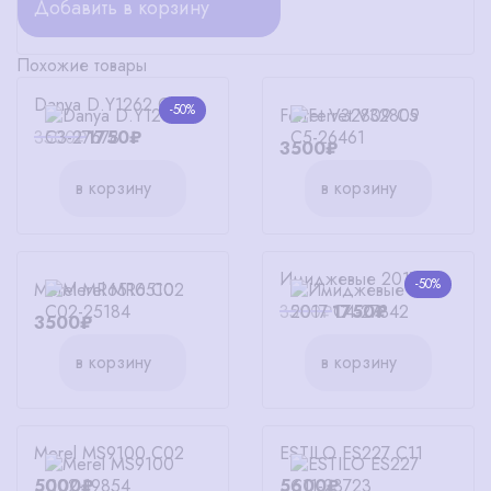
Добавить в корзину
Похожие товары
Danya D.Y1262 C3
-50%
Ferret V32809 C5
3500₽
1750₽
3500₽
в корзину
в корзину
Имиджевые 2017 C4
-50%
Merel MR6510 C02
3500₽
1750₽
3500₽
в корзину
в корзину
Merel MS9100 C02
ESTILO ES227 C11
5000₽
5600₽