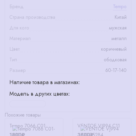
Бренд
Tempo
Страна производства
Китай
Для кого
мужская
Материал
металл
Цвет
коричневый
Тип
ободковая
Размер
60-17-140
Наличие товара в магазинах:
Модель в других цветах:
Похожие товары
Tempo 7066 C01
VENTOE VJ994 C11
1800₽
3800₽