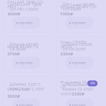
GALLANT TJ858 C01-
P81-1
St.Louise SR1499 C01
4000₽
7000₽
в корзину
в корзину
Victory CK0096
Moretti A82481 C4
ZX1179
3700₽
2500₽
в корзину
в корзину
Имиджевые EA4064
-50%
C2
SWING Tr227 C P597
4500₽
2250₽
3000₽
в корзину
в корзину