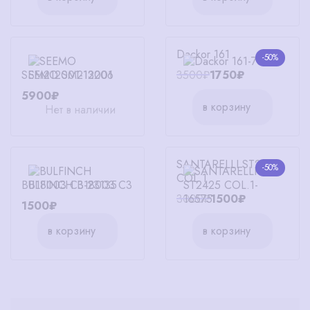
Dackor 161
-50%
SEEMO SM212001
3500₽
1750₽
5900₽
в корзину
Нет в наличии
SANTARELLI ST2425
-50%
COL.1
BULFINCH B18003 C3
3000₽
1500₽
1500₽
в корзину
в корзину