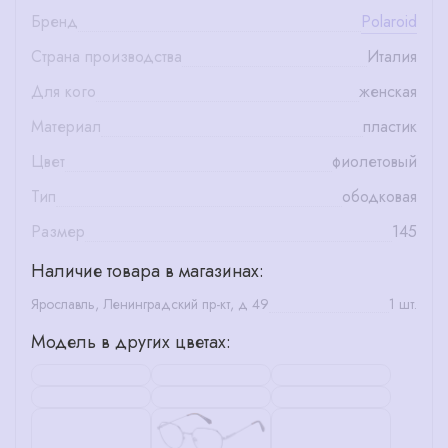
Бренд
Polaroid
Страна производства
Италия
Для кого
женская
Материал
пластик
Цвет
фиолетовый
Тип
ободковая
Размер
145
Наличие товара в магазинах:
Ярославль, Ленинградский пр-кт, д 49
1 шт.
Модель в других цветах: