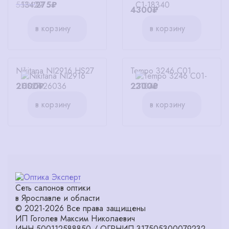
550₽
275₽
4300₽
в корзину
в корзину
Nikitana NI2916 HS27
Tempo 3246 C01
2000₽
2300₽
в корзину
в корзину
Сеть салонов оптики
в Ярославле и области
© 2021-2026 Все права защищены
ИП Гоголев Максим Николаевич
ИНН 500112588850 / ОГРНИП 317505300079232