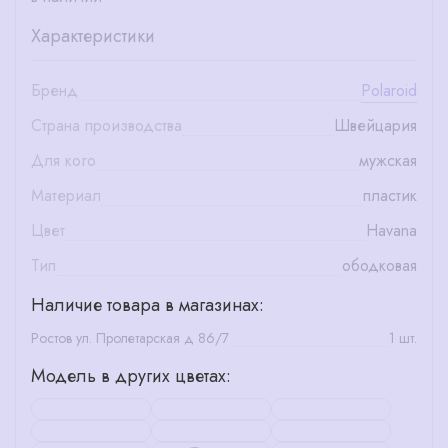
Характеристики
Бренд
Polaroid
Страна производства
Швейцария
Для кого
мужская
Материал
пластик
Цвет
Havana
Тип
ободковая
Наличие товара в магазинах:
Ростов ул. Пролетарская д 86/7
1 шт.
Модель в других цветах: