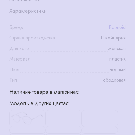
Характеристики
Бренд
Polaroid
Страна производства
Швейцария
Для кого
женская
Материал
пластик
Цвет
черный
Тип
ободковая
Наличие товара в магазинах:
Модель в других цветах: