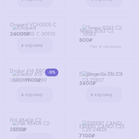
Chopard VCH350S C
Tempo 8263 С2
24000₽
800₽
в корзину
Нет в наличии
Dackor 616 BROWN
-50%
Elegance EL-216 C3
3800₽
1900₽
5400₽
в корзину
в корзину
Flali R8406 C2
EXPERT CANDI C25
3500₽
7100₽