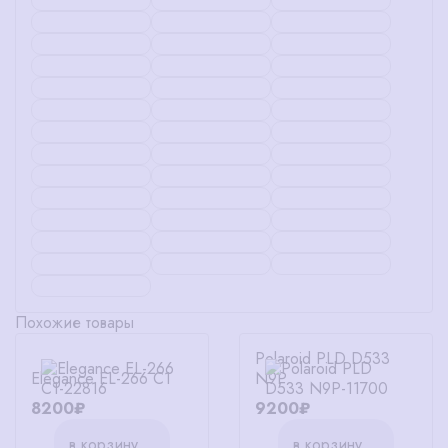
Похожие товары
Polaroid PLD D533
Elegance EL-266 C1
N9P
8200₽
9200₽
в корзину
в корзину