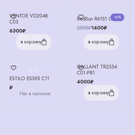
VENTOE VD2048
-60%
RedSun R6151 C2
C03
3500₽
1400₽
6300₽
в корзину
в корзину
GALLANT TR2334
C01-P81
ESTILO ES395 C11
4000₽
₽
в корзину
Нет в наличии