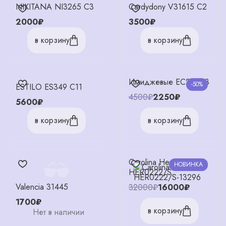
NIKITANA NI3265 C3
Cardydony V31615 C2
2000₽
3500₽
в корзину
в корзину
Имиджевые EC26008
-50%
ESTILO ES349 C11
4500₽
2250₽
5600₽
в корзину
в корзину
Carolina Herrera
НОВИНКА
-50%
HER0222/S
Valencia 31445
32000₽
16000₽
1700₽
в корзину
Нет в наличии