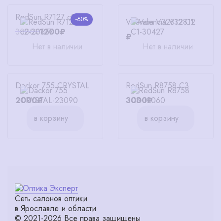
RedSun R7127 c2
-60%
Valencia V32812 C1
3000₽
1200₽
₽
Нет в наличии
Нет в наличии
Dackor 755 CRYSTAL
RedSun R8758 C3
2000₽
3000₽
в корзину
в корзину
Сеть салонов оптики
в Ярославле и области
© 2021-2026 Все права защищены