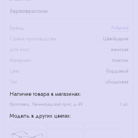
Характеристики
Бренд
Polaroid
Страна производства
Швейцария
Для кого
женская
Материал
пластик
Цвет
бордовый
Тип
ободковая
Наличие товара в магазинах:
Ярославль, Ленинградский пр-кт, д 49
1 шт.
Модель в других цветах: