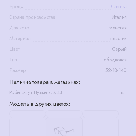
Бренд
Carrera
Страна производства
Италия
Для кого
женская
Материал
пластик
Цвет
Серый
Тип
ободковая
Размер
52-18-140
Наличие товара в магазинах:
Рыбинск, ул. Пушкина, д 43
1 шт.
Модель в других цветах: