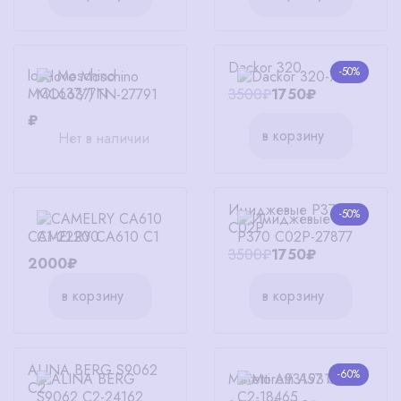
Dackor 320
-50%
love Moschino
MOL637/TN
3500₽
1750₽
₽
в корзину
Нет в наличии
Имиджевые P370
-50%
C02P
CAMELRY CA610 C1
3500₽
1750₽
2000₽
в корзину
в корзину
ALINA BERG S9062
-60%
Moretti A93157 C2
C2