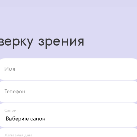
верку зрения
Имя
Телефон
Салон
Желаемая дата