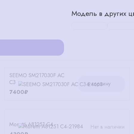
Модель в других цв
SEEMO SM217030F AC
C3
в корзину
7400₽
Moretti А81251 С4
Нет в наличии