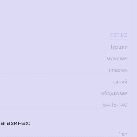
ESTILO
Турция
мужская
пластик
синий
ободковая
54-16-140
агазинах:
1 шт.