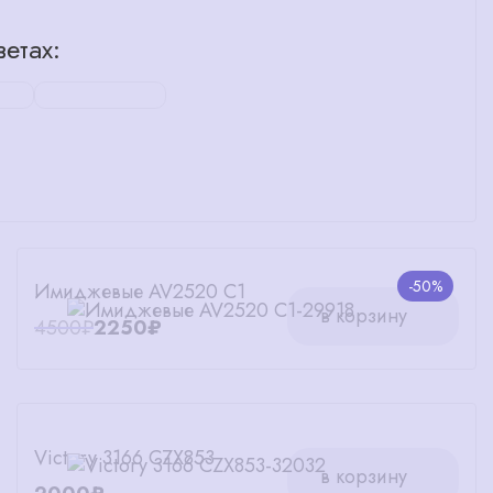
етах:
-50%
Имиджевые AV2520 C1
в корзину
4500₽
2250₽
Victory 3166 CZX853
в корзину