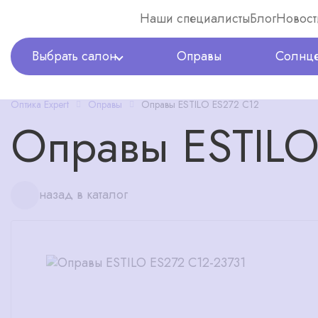
Наши специалисты
Блог
Новост
Выбрать салон
Оправы
Солнце
Оптика Expert
Оправы
Оправы ESTILO ES272 C12
Оправы ESTILO
назад в каталог