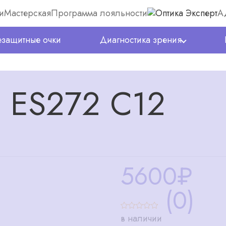
и
Мастерская
Программа лояльности
А
защитные очки
Диагностика зрения
 ES272 C12
5600
₽
(0)
в наличии