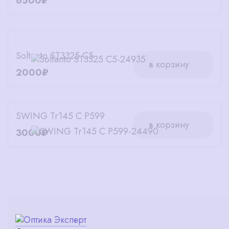
6500₽
Soltanto ST3325 C5
в корзину
2000₽
SWING Tr145 C P599
в корзину
3000₽