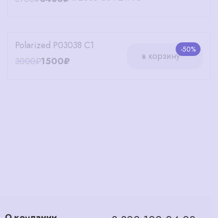
Polarized P03038 C1
-50%
в корзину
3000₽
1500₽
О компании