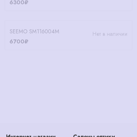
6300₽
SEEMO SM116004M
Нет в наличии
6700₽
Интернет-магазин
Салоны оптики