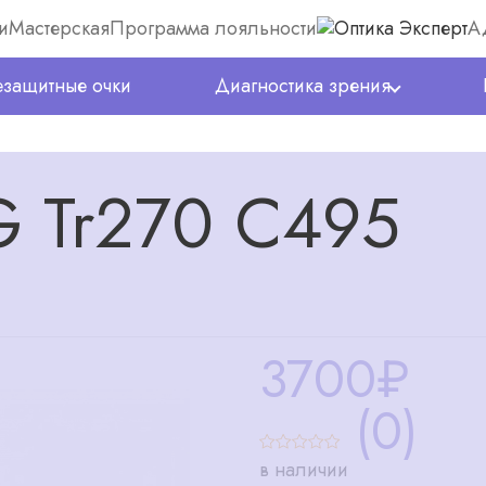
и
Мастерская
Программа лояльности
А
защитные очки
Диагностика зрения
 Tr270 C495
3700
₽
(0)
в наличии