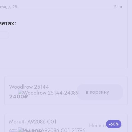
кая, д 28
2 шт.
етах:
Woodlrow 25144
в корзину
2400₽
Moretti A92086 C01
-60%
Нет в наличии
8700₽
3480₽