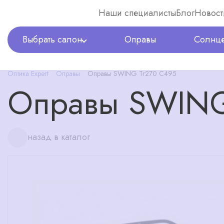
Наши специалисты
Блог
Новост
Выбрать салон
Оправы
Солнце
Оптика Expert
Оправы
Оправы SWING Tr270 C495
Оправы SWING
назад в каталог