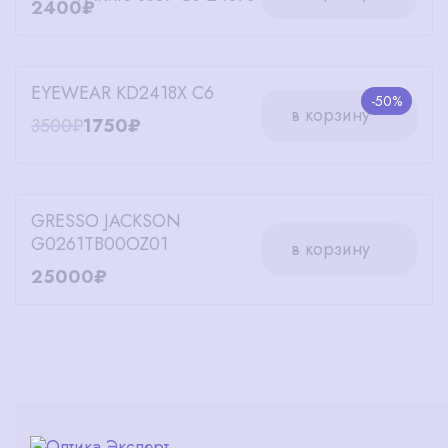
2400₽
EYEWEAR KD2418X C6
-50%
в корзину
3500₽
1750₽
GRESSO JACKSON
G0261TB00OZ01
в корзину
25000₽