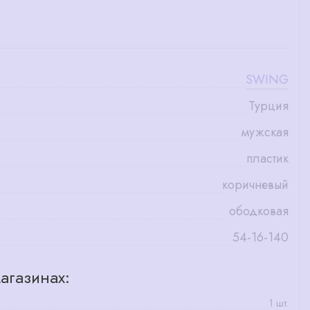
SWING
Турция
мужская
пластик
коричневый
ободковая
54-16-140
агазинах:
1 шт.