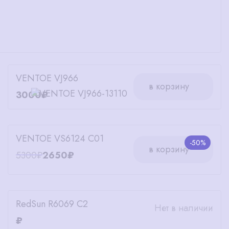
VENTOE VJ966
в корзину
3000₽
VENTOE VS6124 C01
-50%
в корзину
5300₽
2650₽
RedSun R6069 C2
Нет в наличии
₽