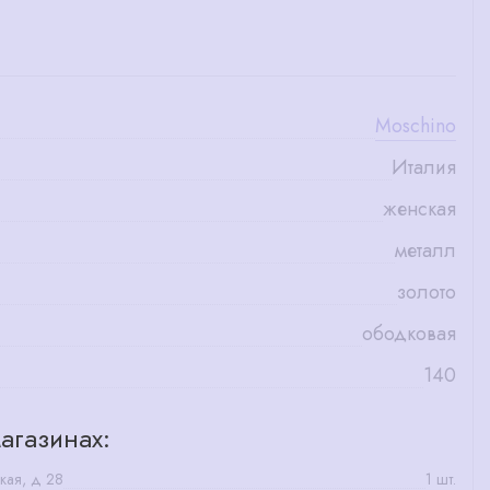
Moschino
Италия
женская
металл
золото
ободковая
140
агазинах:
кая, д 28
1 шт.