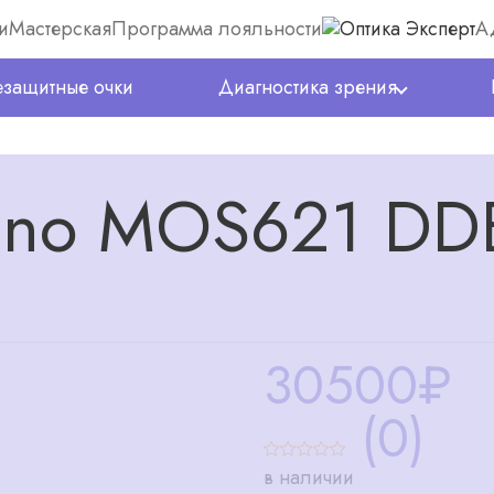
и
Мастерская
Программа лояльности
А
защитные очки
Диагностика зрения
ino MOS621 DD
30500
₽
(0)
в наличии