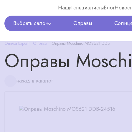
Наши специалисты
Блог
Новост
Выбрать салон
Оправы
Солнце
Оптика Expert
Оправы
Оправы Moschino MOS621 DDB
Оправы Mosch
назад в каталог