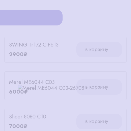
SWING Tr172 C P613
в корзину
2900₽
Merel ME6044 C03
в корзину
6000₽
Shoor 8080 C10
в корзину
7000₽