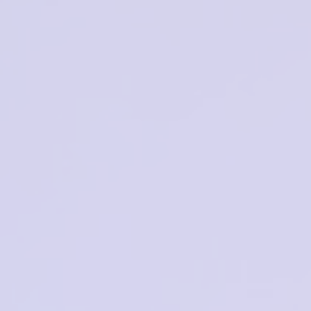
Megapolis 1288
6200₽
6700₽
в корзину
Нет в наличии
Ferret V32657 С3
Merel MS9143 C01
3000₽
4800₽
в корзину
в корзину
Chiaren 010 C7
ESTILO ES306 C01
4000₽
₽
в корзину
Нет в наличии