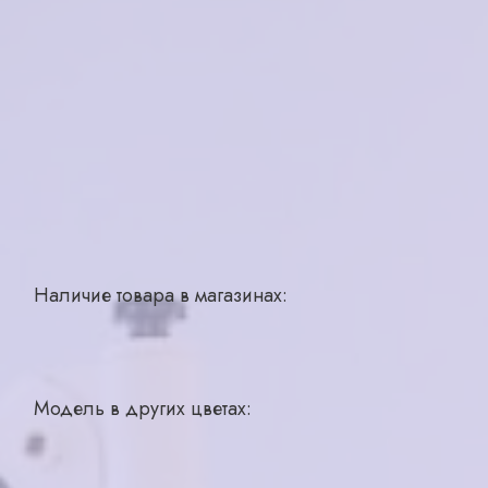
Бренд
Ferret
Страна производства
Китай
Для кого
женская
Материал
металл
Цвет
серебро
Тип
ободковая
Размер
55-17-140
Наличие товара в магазинах:
Углич, Рыбинское шоссе д. 3
1 шт.
Ярославль, Ленинградский пр-кт, д 49
2 шт.
Модель в других цветах: