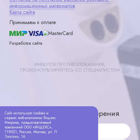
информационных материалов
Карта сайта
Принимаем к оплате
Разработка сайта
ИМЕЮТСЯ ПРОТИВОПОКАЗАНИЯ,
ПРОКОНСУЛЬТИРУЙТЕСЬ СО СПЕЦИАЛИСТОМ
Записаться
X ×
Запишитесь на проверку зрения
Сайт использует cookies и
сервис веб-аналитики Яндекс
Метрика, предоставляемый
компанией ООО «ЯНДЕКС»,
119021, Россия, Москва, ул. Л.
Имя
Толстого, 16.