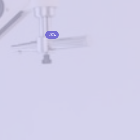
Добавить в корзину
Похожие товары
Velars V7355 C2
-50%
ESTILO ES247 C11
2500₽
1250₽
5000₽
в корзину
в корзину
Penguin Baby PB62591
C7
Ventoe VD3033 C12
4000₽
₽
в корзину
Нет в наличии
EXPERT Base C6