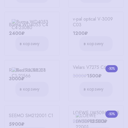
v-pal optical V-3009
Burma WD4053 C4
C03
2400₽
1200₽
в корзину
в корзину
Velars V7275 C6
-50%
RedSun R8288 C1
3000₽
1500₽
3000₽
в корзину
в корзину
LOEWE LW5096S 003
-50%
SEEMO SM212001 C1
25000₽
12500₽
5900₽