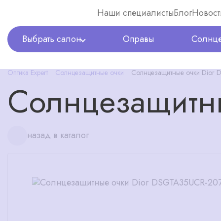
Наши специалисты
Блог
Новост
Выбрать салон
Оправы
Солнце
Оптика Expert
Солнцезащитные очки
Солнцезащитные очки Dior
Солнцезащитн
назад в каталог