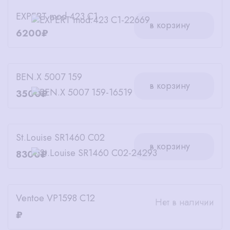
EXPERT mod.423 C1
в корзину
6200₽
BEN.X 5007 159
в корзину
3500₽
St.Louise SR1460 C02
в корзину
8300₽
Ventoe VP1598 C12
Нет в наличии
₽