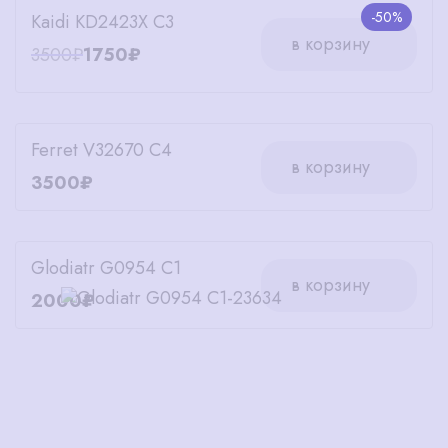
-50%
Kaidi KD2423X C3
в корзину
3500₽
1750₽
Ferret V32670 C4
в корзину
3500₽
Glodiatr G0954 C1
в корзину
2000₽