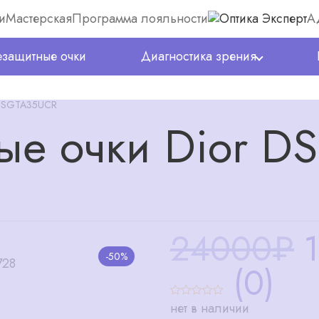
и
Мастерская
Программа лояльности
А
защитные очки
Диагностика зрения
 DSGTA35UCR
ые очки Dior D
24000₽
-50%
(0)
нет в наличии