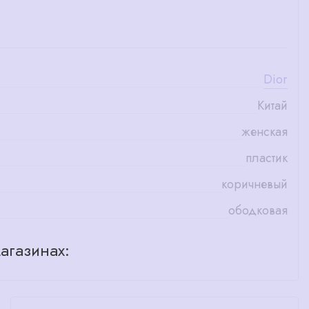
Dior
Китай
женская
пластик
коричневый
ободковая
агазинах: