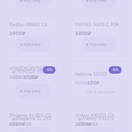
в корзину
в корзину
RedSun R8665 C4
SWING Tr075 C P28
2900₽
2800₽
в корзину
в корзину
VENTOE VS7162 C03
-50%
-50%
Valencia 55053
3400₽
1700₽
900₽
450₽
в корзину
Нет в наличии
Elegance EL-295 C2
Victory V42512 С3
6500₽
2000₽