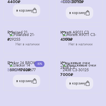
4400₽
4300₽
3010₽
в корзину
в корзину
Polarized 21
Moretti A9011 C3
₽
4100₽
Нет в наличии
Нет в наличии
Dackor 14 BROWN
Имиджевые очки
-50%
2438 C3
3500₽
1750₽
7000₽
в корзину
в корзину