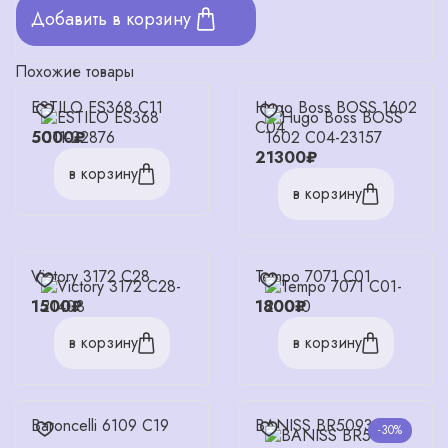
Добавить в корзину
Похожие товары
ESTILO ES368 C11
Hugo Boss BOSS 1602
C04
5000₽
21300₽
в корзину
в корзину
Victory 3172 C28
Tempo 7071 C01
1500₽
1800₽
в корзину
в корзину
Baroncelli 6109 C19
BANISS BR5093 C02
-30%